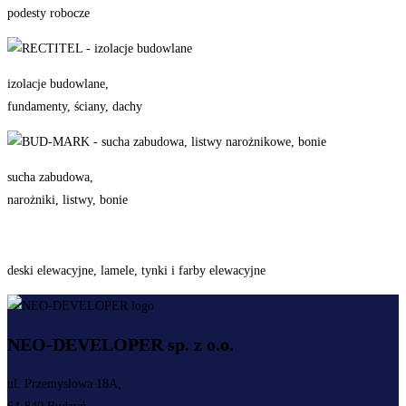
podesty robocze
izolacje budowlane,
fundamenty, ściany, dachy
sucha zabudowa,
narożniki, listwy, bonie
deski elewacyjne, lamele, tynki i farby elewacyjne
NEO-DEVELOPER sp. z o.o.
ul. Przemysłowa 18A,